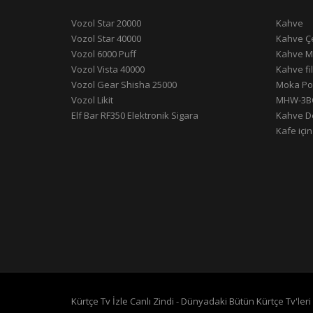
Vozol Star 20000
Kahve
Vozol Star 40000
Kahve Çe
Vozol 6000 Puff
Kahve M
Vozol Vista 40000
Kahve fil
Vozol Gear Shisha 25000
Moka Po
Vozol Likit
MHW-3B
Elf Bar RF350 Elektronik Sigara
Kahve De
Kafe içi
Kürtçe Tv İzle Canlı Zindi - Dünyadaki Bütün Kürtçe Tv'leri 