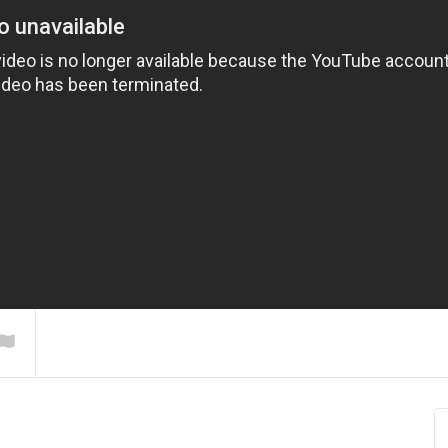
bin – Genim
Xero Abbas – Zemano
Diljen Roni – 
(Kürtçe Müzik)
Klibi