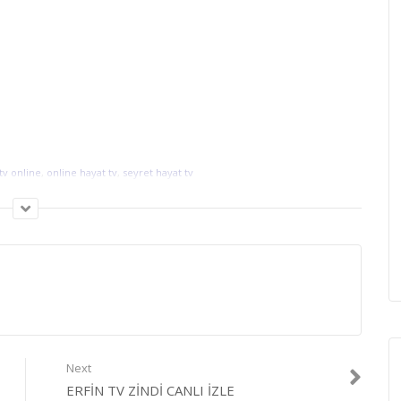
tv online
,
online hayat tv
,
seyret hayat tv
Next
ERFIN TV ZINDI CANLI İZLE