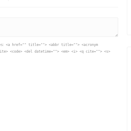
es:
<a href="" title=""> <abbr title=""> <acronym
ite> <code> <del datetime=""> <em> <i> <q cite=""> <s>