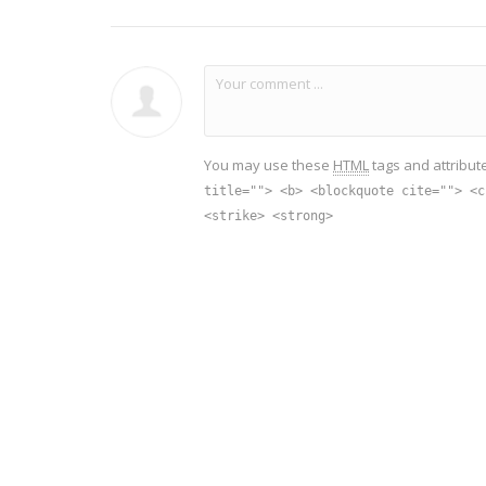
You may use these
HTML
tags and attribut
title=""> <b> <blockquote cite=""> <c
<strike> <strong>