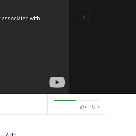
0
0
Diljen Roni – Tû 
(Gittin) Klibi – T
Altyazılı
Ay Dıl Dılo
Diljen Roni – Were Rındê
(Gel Güzel) Kürtçe Müzik
Ads