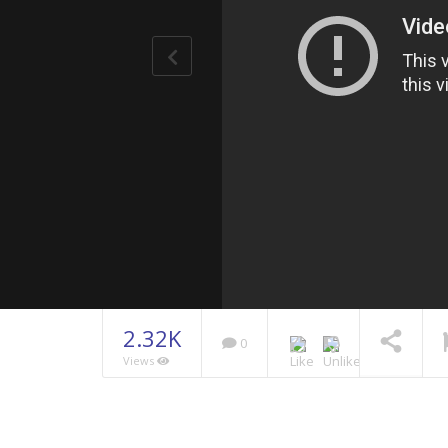
2.32K
0
Views
Ahmed Ro
2014
NOW PLAYING