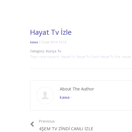
Hayat Tv İzle
kawa
2 Ocak 2014 15:15
Category:
Kürtçe Tv
Tags:
canlı hayat tv
,
Hayat Tv
,
Hayat Tv Canlı
,
Hayat Tv İzle
,
hayat 
About The Author
kawa
-
Previous
4ŞEM TV ZINDI CANLI IZLE