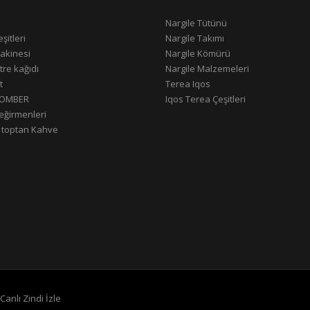
Nargile Tütünü
şitleri
Nargile Takımı
akinesi
Nargile Kömürü
tre kağıdı
Nargile Malzemeleri
t
Terea Iqos
OMBER
Iqos Terea Çeşitleri
ğirmenleri
n toptan Kahve
Canlı Zindi İzle