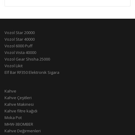
Vozol Star 20000
Vozol Star 40000
Vozol 6000 Puff
Vozol Vista 40000
Vozol Gear Shisha 25000
Vozol Likit
Elf Bar RF350 Elektronik Sigara
Kahve
Kahve Çeşitleri
Kahve Makinesi
Kahve filtre kağıdı
Moka Pot
MHW-3BOMBER
Kahve Değirmenleri