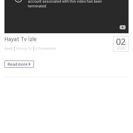
Hayat Tv İzle
02
|
|
OCA
kawa
Kürtçe Tv
0 Comments
Read more