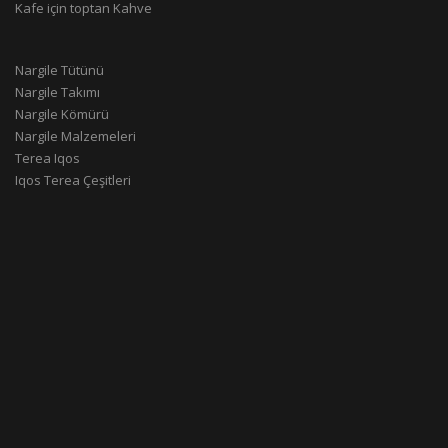
Kafe için toptan Kahve
Nargile Tütünü
Nargile Takımı
Nargile Kömürü
Nargile Malzemeleri
Terea Iqos
Iqos Terea Çeşitleri