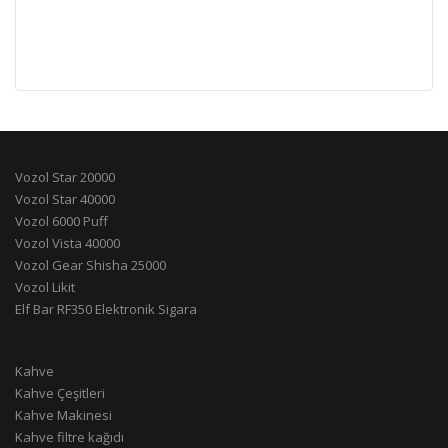
Vozol Star 20000
Vozol Star 40000
Vozol 6000 Puff
Vozol Vista 40000
Vozol Gear Shisha 25000
Vozol Likit
Elf Bar RF350 Elektronik Sigara
Kahve
Kahve Çeşitleri
Kahve Makinesi
Kahve filtre kağıdı