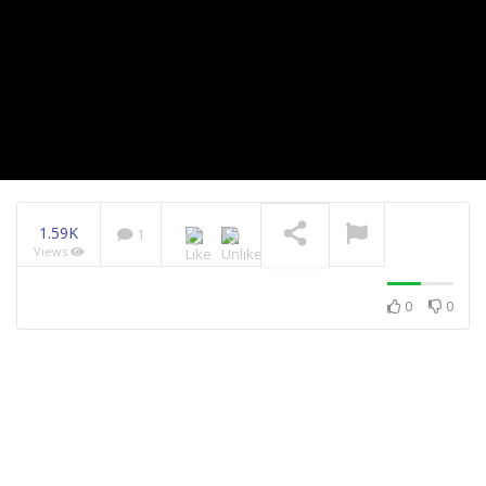
1.59K
1
Views
Ahmed Robin – Genim
2014
0
0
NOW PLAYING