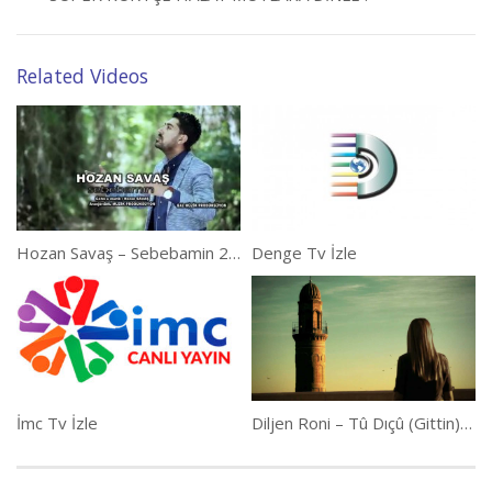
Related Videos
Hozan Savaş – Sebebamin 2014
Denge Tv İzle
İmc Tv İzle
Diljen Roni – Tû Dıçû (Gittin) Klibi – Türkçe Altyazılı