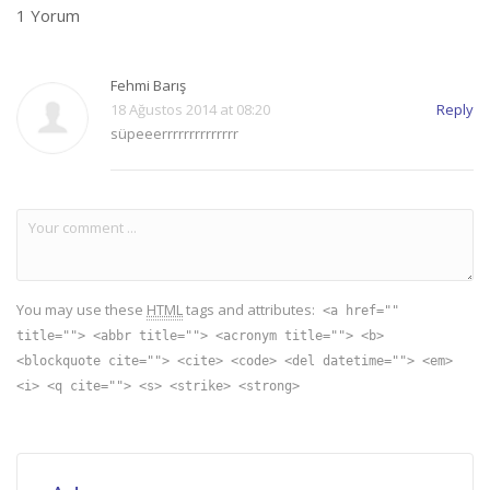
1 Yorum
Fehmi Barış
18 Ağustos 2014 at 08:20
Reply
süpeeerrrrrrrrrrrrrr
You may use these
HTML
tags and attributes:
<a href=""
title=""> <abbr title=""> <acronym title=""> <b>
<blockquote cite=""> <cite> <code> <del datetime=""> <em>
<i> <q cite=""> <s> <strike> <strong>