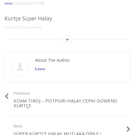
kawa
13 Şubat 2014 17:08
Kürtçe Süper Halay
Category:
Kürtçe Halay
About The Author
kawa
-
Previous
KOMA TIROJ – POTPORI HALAY CEPKI GOWEND
KÜRTÇE
Next
SÜPER KÜRTÇE HALAY MUTLAKA DINLE !