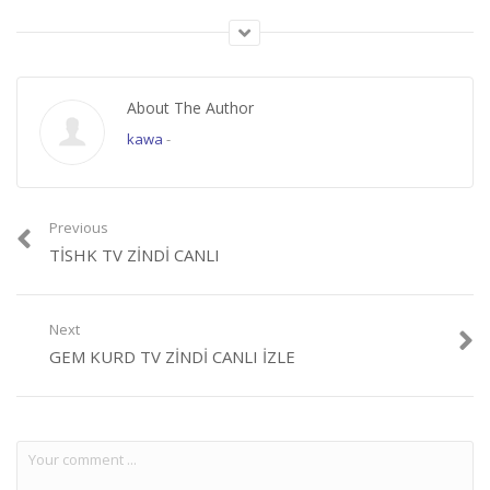
frekans hotbird
,
kanal4 TV frekans nilesat
,
kanal4 TV frekansı türksat
,
kanal4
TV frequency
,
kanal4 TV hotbird
,
kanal4 TV lyngsat
,
kanal4 TV nilesat
,
kanal4
TV satellite
,
kanal4 TV stream
,
kanal4 TV zindi
,
kanal4 TV zindi izle
About The Author
kawa
-
Previous
TISHK TV ZINDI CANLI
Next
GEM KURD TV ZINDI CANLI IZLE