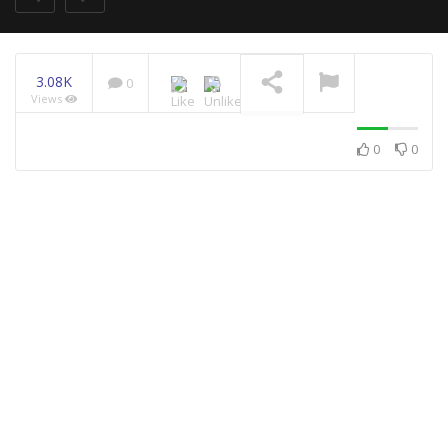
3.08K
0
Views
Ahmed Robin – Genim
2014
NOW PLAYING
0
0