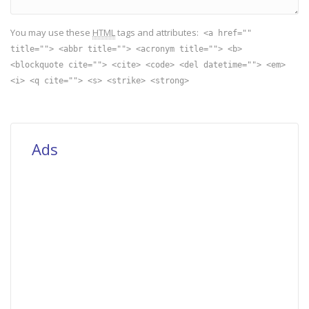
You may use these
HTML
tags and attributes:
<a href=""
title=""> <abbr title=""> <acronym title=""> <b>
<blockquote cite=""> <cite> <code> <del datetime=""> <em>
<i> <q cite=""> <s> <strike> <strong>
Ads