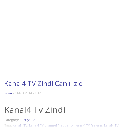
Kanal4 TV Zindi Canlı izle
kawa
23 Mart 2014 22:37
Kanal4 Tv Zindi
Category:
Kürtçe Tv
Tags:
kanal4 TV
,
kanal4 TV channel frequency
,
kanal4 TV frekans
,
kanal4 TV