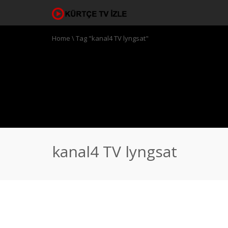
Home
\
Tag "kanal4 TV lyngsat"
kanal4 TV lyngsat