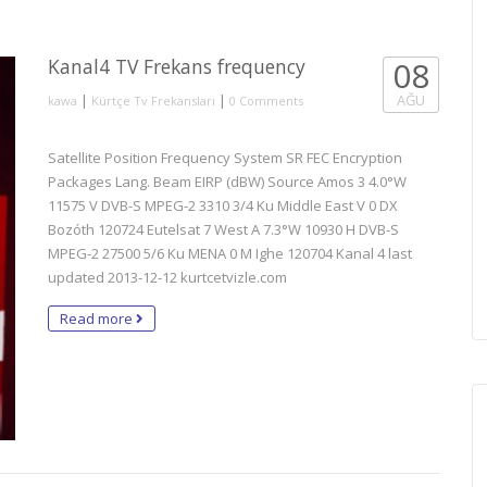
Kanal4 TV Frekans frequency
08
|
|
AĞU
kawa
Kürtçe Tv Frekansları
0 Comments
Satellite Position Frequency System SR FEC Encryption
Packages Lang. Beam EIRP (dBW) Source Amos 3 4.0°W
11575 V DVB-S MPEG-2 3310 3/4 Ku Middle East V 0 DX
Bozóth 120724 Eutelsat 7 West A 7.3°W 10930 H DVB-S
MPEG-2 27500 5/6 Ku MENA 0 M Ighe 120704 Kanal 4 last
updated 2013-12-12 kurtcetvizle.com
Read more