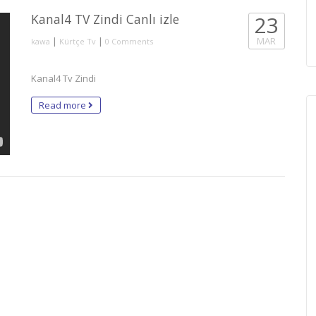
Kanal4 TV Zindi Canlı izle
23
|
|
MAR
kawa
Kürtçe Tv
0 Comments
Kanal4 Tv Zindi
Read more