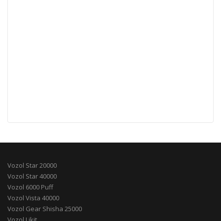
Vozol Star 20000
Vozol Star 40000
Vozol 6000 Puff
Vozol Vista 40000
Vozol Gear Shisha 25000
Vozol Likit