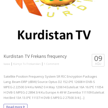
Kurdistan TV Frekans frequency
09
|
|
AĞU
kawa
Kürtçe Tv Frekansları
1 Comment
Satellite Position Frequency System SR FEC Encryption Packages
Lang. Beam EIRP (dBW) Source Optus D2 152.0°E 12608 H DVB-S
MPEG-2 22500 3/4 Ku NANZ 0 A May 120614 Eutelsat 16A 16.0°E 11054
H DVB-S MPEG-2 2894 3/4 Ku Europe A 49 W Zaremba 111109 Eutelsat
Hot Bird 13A 13.0°E 11137 H DVB-S MPEG-2 27500 3/4 […]
Read more