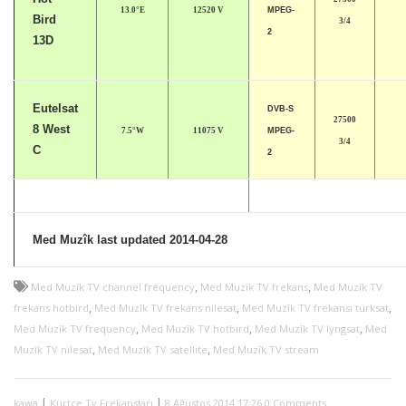
13.0°E
12520 V
MPEG-
Bird
3/4
2
13D
Eutelsat
DVB-S
27500
8 West
7.5°W
11075 V
MPEG-
3/4
C
2
Med Muzîk last updated 2014-04-28
,
,
Med Muzîk TV channel frequency
Med Muzîk TV frekans
Med Muzîk TV
,
,
,
frekans hotbird
Med Muzîk TV frekans nilesat
Med Muzîk TV frekansı türksat
,
,
,
Med Muzîk TV frequency
Med Muzîk TV hotbird
Med Muzîk TV lyngsat
Med
,
,
Muzîk TV nilesat
Med Muzîk TV satellite
Med Muzîk TV stream
|
|
kawa
Kürtçe Tv Frekansları
8 Ağustos 2014 17:26
0 Comments