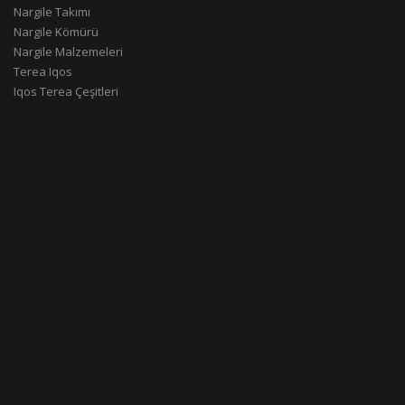
Nargile Takımı
Nargile Kömürü
Nargile Malzemeleri
Terea Iqos
Iqos Terea Çeşitleri