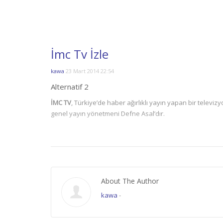
İmc Tv İzle
kawa
23 Mart 2014 22:54
Alternatif 2
İMC TV
, Türkiye’de haber ağırlıklı yayın yapan bir televi
genel yayın yönetmeni Defne Asal’dır.
İMC TV’yi kurtcetvizle.com üzerimdem 7 gün 24 saat kesint
İMC TV izleyici yorumları;
Programları izlenesi, sakin sakin yayın hayatına 
About The Author
etmeye çalışıyorum. rating kaygısı gütmeden, k
kawa
-
izlemek güzel oluyor.
Reytingi düşmesin diye gece de açık bırakıyorum.