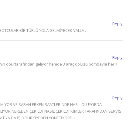
Reply
İSOTCULAR BİR TÜRLÜ YOLA GELMİYECEK VALLA .
Reply
ninin öbürtarafından geliyor hemde 3 araç dolusu bombayla her 1
Reply
PMIYOR VE SABAH ERKEN SAATLERİNDE NASIL OLUYORDA
IYOR NEREDEN ÇEKİLDİ NASIL ÇEKİLDİ KİMLER TARAFINDAN SERVİS
RAT YA DA İŞİD TÜRKİYEDEN YÖNETİYORDU