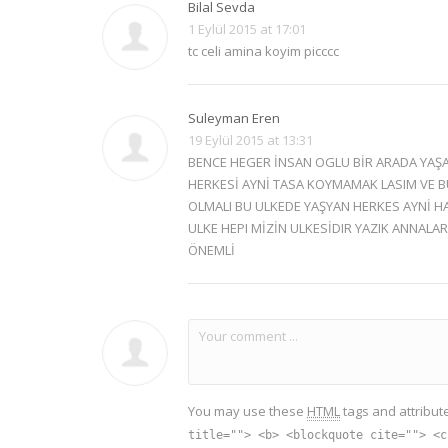
Bilal Sevda
1 Eylül 2015 at 17:01
tc celi amina koyim picccc
Suleyman Eren
19 Eylül 2015 at 13:31
BENCE HEGER İNSAN OGLU BİR ARADA YAŞA
HERKESİ AYNİ TASA KOYMAMAK LASIM VE B
OLMALI BU ULKEDE YAŞYAN HERKES AYNİ 
ULKE HEPI MİZİN ULKESİDIR YAZIK ANNAL
ÖNEMLİ
You may use these
HTML
tags and attribut
title=""> <b> <blockquote cite=""> <c