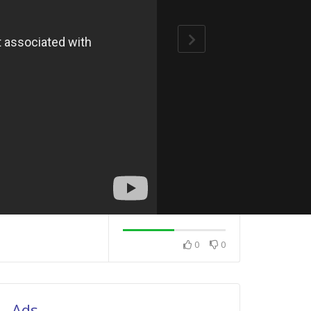
0
0
Diljen Roni – Tû 
(Gittin) Klibi – T
Altyazılı
Ay Dıl Dılo
Diljen Roni – Were Rındê
(Gel Güzel) Kürtçe Müzik
Ads