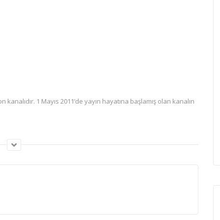
zyon kanalıdır. 1 Mayıs 2011’de yayın hayatına başlamış olan kanalın
isiz donmadan izleyebilirsiniz.
devam etmekte olan bir tv kanalıdır. özellikle dirok programını takip
avga-gürültü-bağrışma olsun diye çabalamadan haber programı
 o derece medyada böyle bir kanala ihtiyaç vardı.