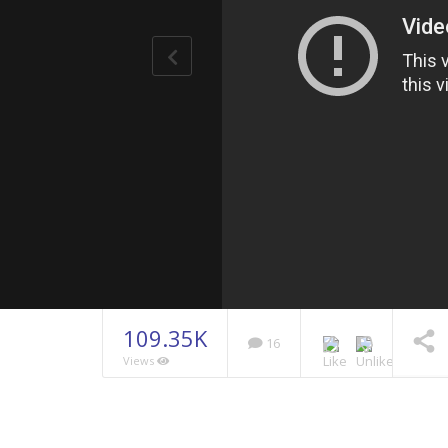
109.35K
16
Views
Ahmed Ro
NOW PLAYING
2014