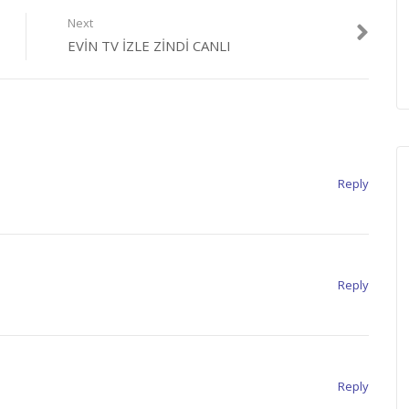
Next
EVIN TV İZLE ZINDI CANLI
teki”nin yanında bir tv kanalı. muhalefet dozu biraz düşük olsa da,
nerilir.
nuray mert bile burada programa başlayınca sempatik görünmeye
cakmış gibi bir hali vardı, tırsardım. imc tv logosunun altında
Reply
 canlı izle
,
imc tv izle
,
imc tv kesintisiz
,
imc tv live
,
imc tv seyret
,
imc tv
Reply
Reply