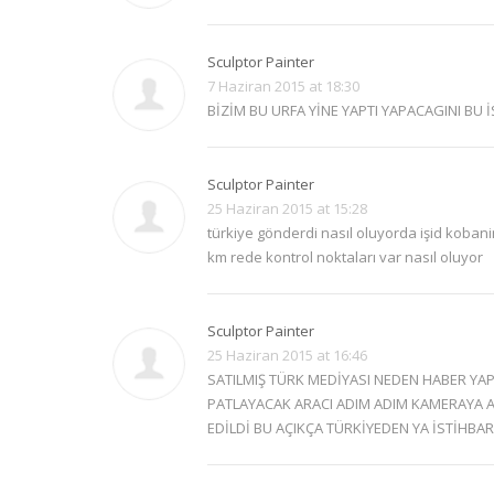
Sculptor Painter
7 Haziran 2015 at 18:30
BİZİM BU URFA YİNE YAPTI YAPACAGINI BU 
Sculptor Painter
25 Haziran 2015 at 15:28
türkiye gönderdi nasıl oluyorda işid koba
km rede kontrol noktaları var nasıl oluyor
Sculptor Painter
25 Haziran 2015 at 16:46
SATILMIŞ TÜRK MEDİYASI NEDEN HABER YA
PATLAYACAK ARACI ADIM ADIM KAMERAYA AL
EDİLDİ BU AÇIKÇA TÜRKİYEDEN YA İSTİHBA