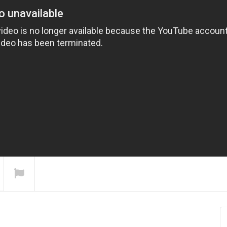
bin – Genim
Xero Abbas – Zemano
Diljen Roni – 
(Kürtçe Müzik)
Klibi