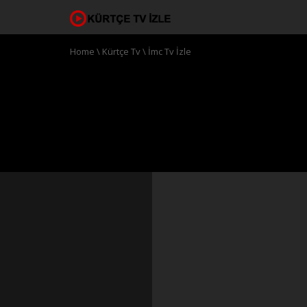
Home
\
Kürtçe Tv
\
İmc Tv İzle