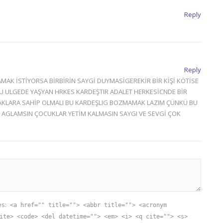
Reply
Reply
MAK İSTİYORSA BİRBİRİN SAYGİ DUYMASİGEREKİR BİR KİŞİ KÖTİSE
U ULGEDE YAŞYAN HRKES KARDEŞTIR ADALET HERKESİCNDE BİR
HAKLARA SAHİP OLMALI BU KARDEŞLIG BOZMAMAK LAZIM ÇÜNKÜ BU
AR AGLAMSIN ÇOCUKLAR YETİM KALMASIN SAYGI VE SEVGİ ÇOK
es:
<a href="" title=""> <abbr title=""> <acronym
ite> <code> <del datetime=""> <em> <i> <q cite=""> <s>