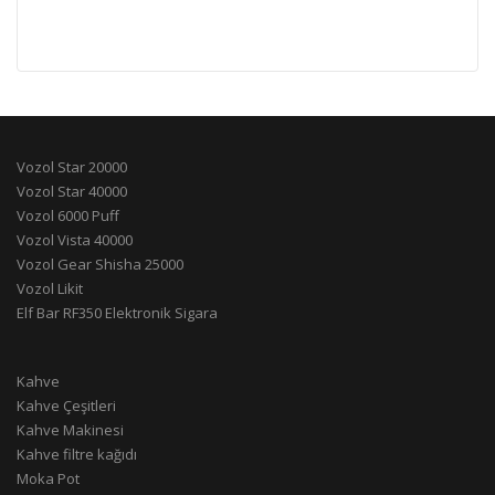
Vozol Star 20000
Vozol Star 40000
Vozol 6000 Puff
Vozol Vista 40000
Vozol Gear Shisha 25000
Vozol Likit
Elf Bar RF350 Elektronik Sigara
Kahve
Kahve Çeşitleri
Kahve Makinesi
Kahve filtre kağıdı
Moka Pot