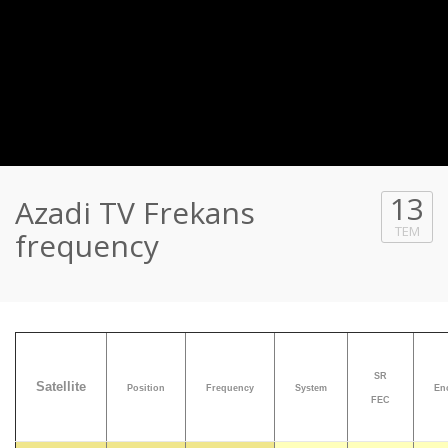
13
Azadi TV Frekans
TEM
frequency
SR
Satellite
Position
Frequency
System
En
FEC