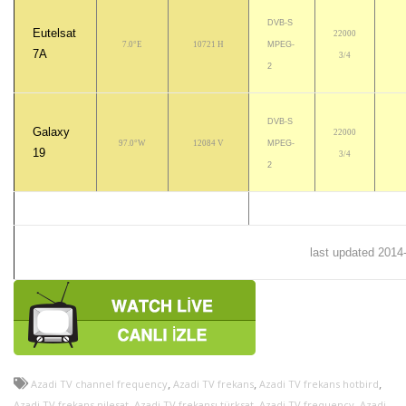
DVB-S
Eutelsat
22000
7.0°E
10721 H
MPEG-
7A
3/4
2
DVB-S
Galaxy
22000
97.0°W
12084 V
MPEG-
19
3/4
2
last updated 2014
,
,
,
Azadi TV channel frequency
Azadi TV frekans
Azadi TV frekans hotbird
,
,
,
Azadi TV frekans nilesat
Azadi TV frekansı türksat
Azadi TV frequency
Azadi