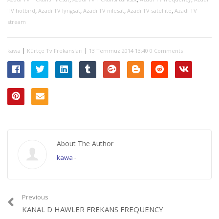
,
,
,
,
TV hotbird
Azadi TV lyngsat
Azadi TV nilesat
Azadi TV satellite
Azadi TV
stream
|
|
kawa
Kürtçe Tv Frekansları
13 Temmuz 2014 13:40
0 Comments
About The Author
kawa
-
Previous
KANAL D HAWLER FREKANS FREQUENCY