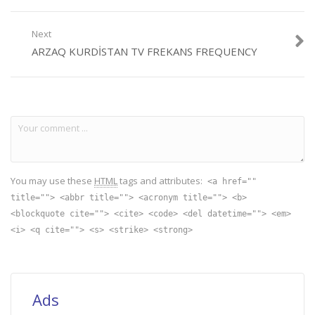
Next
ARZAQ KURDISTAN TV FREKANS FREQUENCY
You may use these
HTML
tags and attributes:
<a href=""
title=""> <abbr title=""> <acronym title=""> <b>
<blockquote cite=""> <cite> <code> <del datetime=""> <em>
<i> <q cite=""> <s> <strike> <strong>
Ads