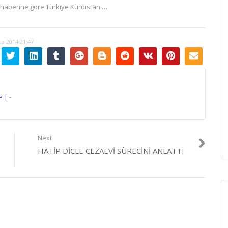
ın haberine göre Türkiye Kürdistan …
 2014 21:47
e |
-
Next
HATIP DICLE CEZAEVI SÜRECINI ANLATTI