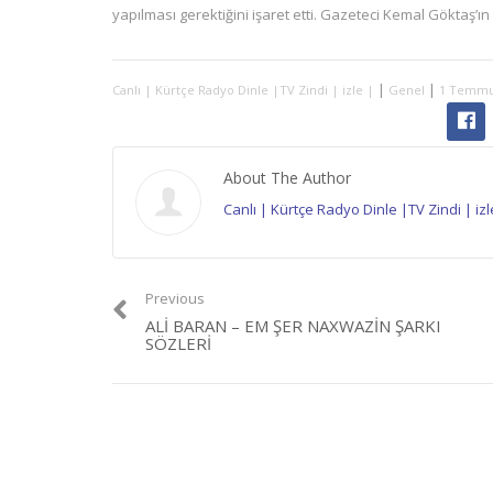
yapılması gerektiğini işaret etti. Gazeteci Kemal Göktaş’
|
|
Canlı | Kürtçe Radyo Dinle |TV Zindi | izle |
Genel
1 Temmuz
About The Author
Canlı | Kürtçe Radyo Dinle |TV Zindi | izl
Previous
ALI BARAN – EM ŞER NAXWAZIN ŞARKI
SÖZLERI