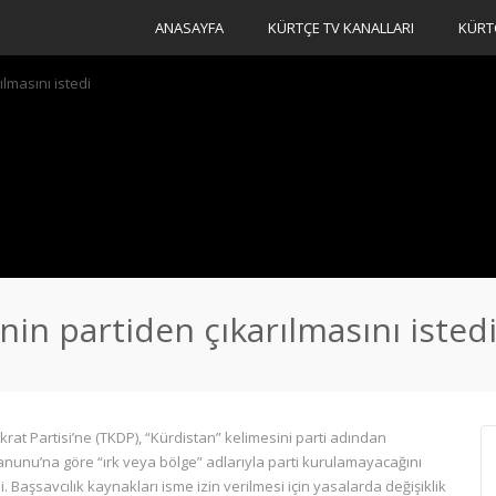
ANASAYFA
KÜRTÇE TV KANALLARI
KÜRT
ılmasını istedi
inin partiden çıkarılmasını isted
rat Partisi’ne (TKDP), “Kürdistan” kelimesini parti adından
 Kanunu’na göre “ırk veya bölge” adlarıyla parti kurulamayacağını
i. Başsavcılık kaynakları isme izin verilmesi için yasalarda değişiklik