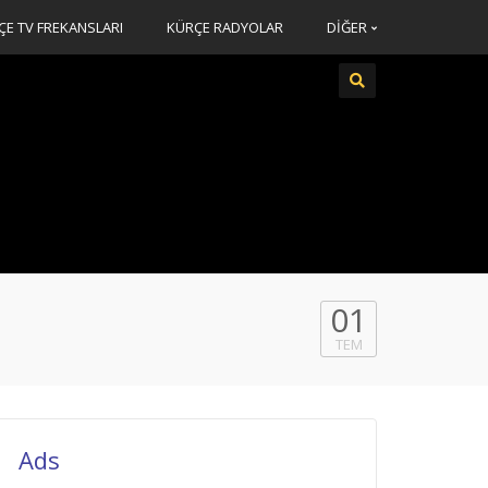
ÇE TV FREKANSLARI
KÜRÇE RADYOLAR
DİĞER
01
i
TEM
Ads