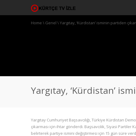
Home
\
Genel
\
Yargıtay, ‘Kürdistan’ isminin partiden çıkar
Yargıtay, ‘Kürdistan’ ism
Yargıtay Cumhuriyet Başsavcılığı, Türkiye Kürdistan Demok
çıkarması için ihtar gönderdi. Başsavcılık, Siyasi Partiler
belirterek partiye ismini değiştirmesi için 15 gün süre verd