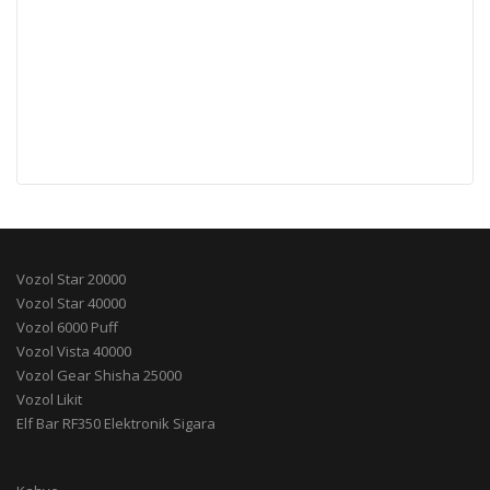
Vozol Star 20000
Vozol Star 40000
Vozol 6000 Puff
Vozol Vista 40000
Vozol Gear Shisha 25000
Vozol Likit
Elf Bar RF350 Elektronik Sigara