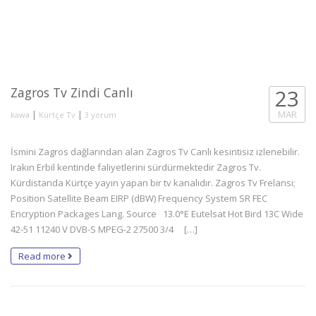
Zagros Tv Zindi Canlı
23
Link
|
|
MAR
kawa
Kürtçe Tv
3 yorum
İsmini Zagros dağlarından alan Zagros Tv Canlı kesintisiz izlenebilir.
Irakın Erbil kentinde faliyetlerini sürdürmektedir Zagros Tv.
Kürdistanda Kürtçe yayın yapan bir tv kanalıdır. Zagros Tv Frelansı;
Position Satellite Beam EIRP (dBW) Frequency System SR FEC
Encryption Packages Lang. Source 13.0°E Eutelsat Hot Bird 13C Wide
42-51 11240 V DVB-S MPEG-2 27500 3/4 […]
Read more