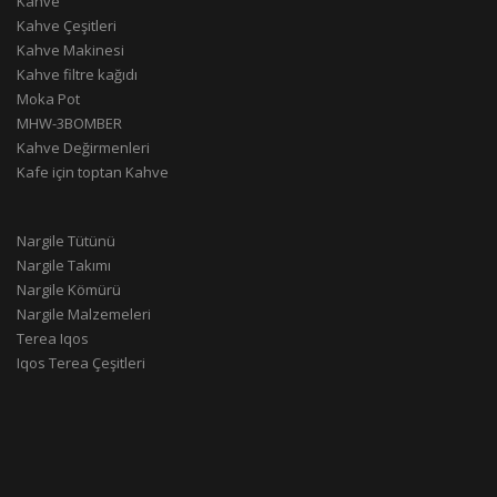
Kahve
Kahve Çeşitleri
Kahve Makinesi
Kahve filtre kağıdı
Moka Pot
MHW-3BOMBER
Kahve Değirmenleri
Kafe için toptan Kahve
Nargile Tütünü
Nargile Takımı
Nargile Kömürü
Nargile Malzemeleri
Terea Iqos
Iqos Terea Çeşitleri