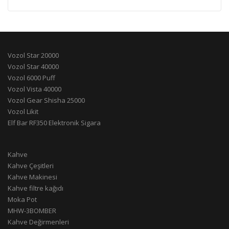
Vozol Star 20000
Vozol Star 40000
Vozol 6000 Puff
Vozol Vista 40000
Vozol Gear Shisha 25000
Vozol Likit
Elf Bar RF350 Elektronik Sigara
Kahve
Kahve Çeşitleri
Kahve Makinesi
Kahve filtre kağıdı
Moka Pot
MHW-3BOMBER
Kahve Değirmenleri