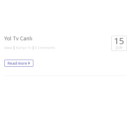
Yol Tv Canlı
15
We are sorry, currently no live stream available.
Retrying in
11 saniye
...
|
|
ŞUB
kawa
Kürtçe Tv
0 Comments
Read more