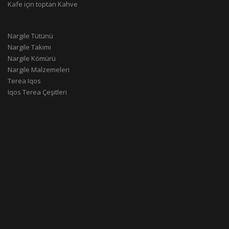
Kafe için toptan Kahve
Nargile Tütünü
Nargile Takımı
Nargile Kömürü
Nargile Malzemeleri
Terea Iqos
Iqos Terea Çeşitleri