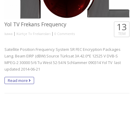
Yol TV Frekans Frequency
13
|
|
TEM
kawa
Kürtçe Tv Frekansları
0 Comments
Satellite Position Frequency System SR FEC Encryption Packages
Lang. Beam EIRP (dBW) Source Türksat 3A 42.0°E 12525 V DVB-S
MPEG-2 30000 5/6 Tu West 52-54 N Schlammer 090314 Yol TV last
updated 2014-06-21
Read more