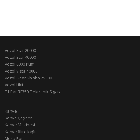
Vozol Star 20000
Vozol Star 40000
Vozol 6000 Puff
Vozol Vista 40000
Vozol Gear Shisha 25000
Vozol Likit
Elf Bar RF350 Elektronik Sigara
Kahve
Kahve Çeşitleri
Kahve Makinesi
Kahve filtre kağıdı
Moka Pot