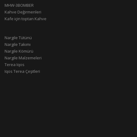
MHW-3BOMBER
Kahve Değirmenleri
Kafe için toptan Kahve
Nargile Tütünü
Nargile Takımı
Nargile Kömürü
Nargile Malzemeleri
Terea Iqos
Iqos Terea Çeşitleri