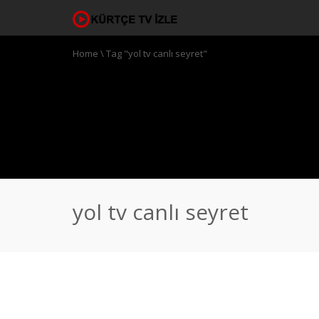
Home
\
Tag "yol tv canlı seyret"
yol tv canlı seyret