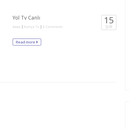
Yol Tv Canlı
15
|
|
ŞUB
kawa
Kürtçe Tv
0 Comments
Read more