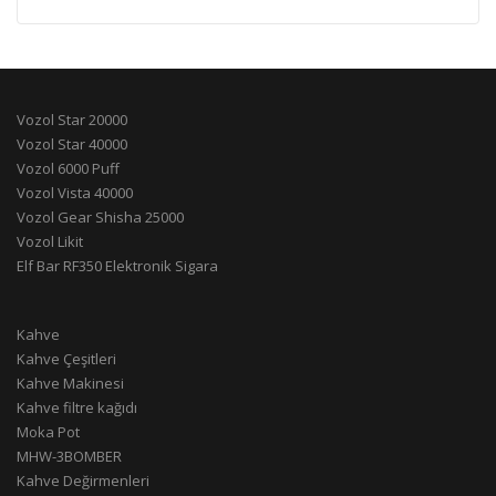
Vozol Star 20000
Vozol Star 40000
Vozol 6000 Puff
Vozol Vista 40000
Vozol Gear Shisha 25000
Vozol Likit
Elf Bar RF350 Elektronik Sigara
Kahve
Kahve Çeşitleri
Kahve Makinesi
Kahve filtre kağıdı
Moka Pot
MHW-3BOMBER
Kahve Değirmenleri