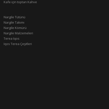
Kafe için toptan Kahve
Nargile Tütünü
Nargile Takımı
Nargile Kömürü
Nargile Malzemeleri
Terea Iqos
Iqos Terea Çeşitleri