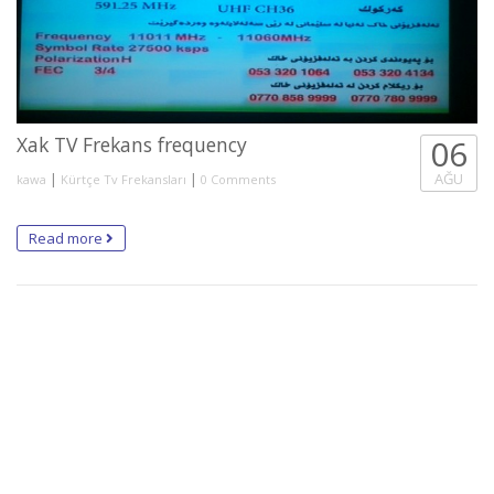
Xak TV Frekans frequency
06
|
|
AĞU
kawa
Kürtçe Tv Frekansları
0 Comments
Read more