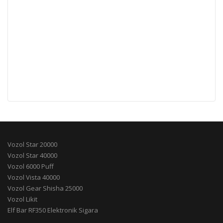
Vozol Star 20000
Vozol Star 40000
Vozol 6000 Puff
Vozol Vista 40000
Vozol Gear Shisha 25000
Vozol Likit
Elf Bar RF350 Elektronik Sigara