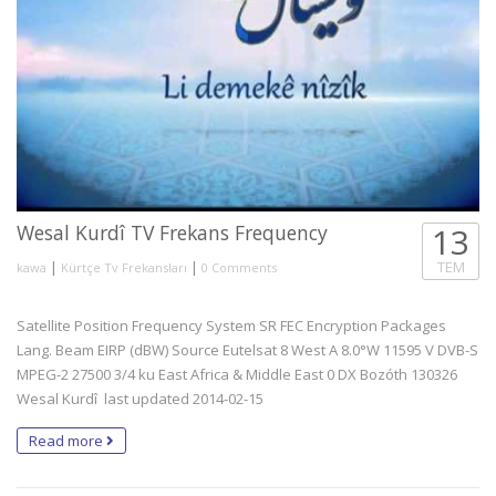
Wesal Kurdî TV Frekans Frequency
13
|
|
TEM
kawa
Kürtçe Tv Frekansları
0 Comments
Satellite Position Frequency System SR FEC Encryption Packages
Lang. Beam EIRP (dBW) Source Eutelsat 8 West A 8.0°W 11595 V DVB-S
MPEG-2 27500 3/4 ku East Africa & Middle East 0 DX Bozóth 130326
Wesal Kurdî last updated 2014-02-15
Read more