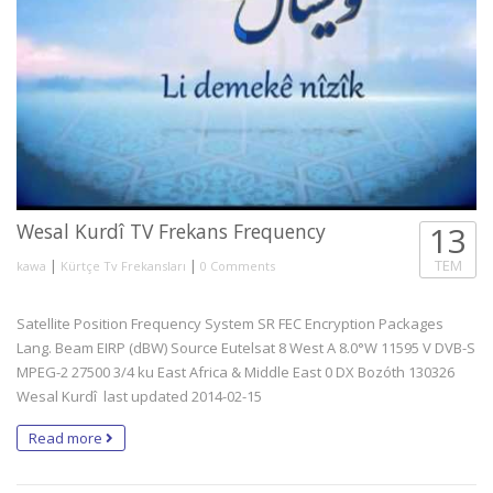
Wesal Kurdî TV Frekans Frequency
13
|
|
TEM
kawa
Kürtçe Tv Frekansları
0 Comments
Satellite Position Frequency System SR FEC Encryption Packages
Lang. Beam EIRP (dBW) Source Eutelsat 8 West A 8.0°W 11595 V DVB-S
MPEG-2 27500 3/4 ku East Africa & Middle East 0 DX Bozóth 130326
Wesal Kurdî last updated 2014-02-15
Read more