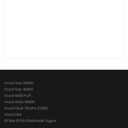
Vozol Star 20000
Vozol Star 40000
Vozol 6000 Puff
Vozol Vista 40000
Vozol Gear Shisha 25000
Vozol Likit
Elf Bar RF350 Elektronik Sigara