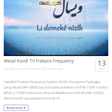
Wesal Kurdî TV Frekans Frequency
13
|
|
TEM
kawa
Kürtçe Tv Frekansları
0 Comments
Satellite Position Frequency System SR FEC Encryption Packages
Lang. Beam EIRP (dBW) Source Eutelsat 8 West A 8.0°W 11595 V DVB-S
MPEG-2 27500 3/4 ku East Africa & Middle East 0 DX Bozóth 130326
Wesal Kurdî last updated 2014-02-15
Read more