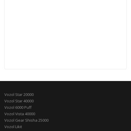
Vozol Star 20000
Vozol Star 40000
Vozol 6000 Puff
Vozol Vista 40000
Vozol Gear Shisha 25000
Vozol Likit