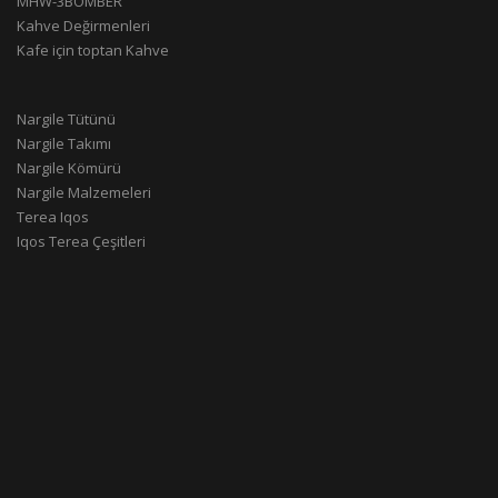
MHW-3BOMBER
Kahve Değirmenleri
Kafe için toptan Kahve
Nargile Tütünü
Nargile Takımı
Nargile Kömürü
Nargile Malzemeleri
Terea Iqos
Iqos Terea Çeşitleri