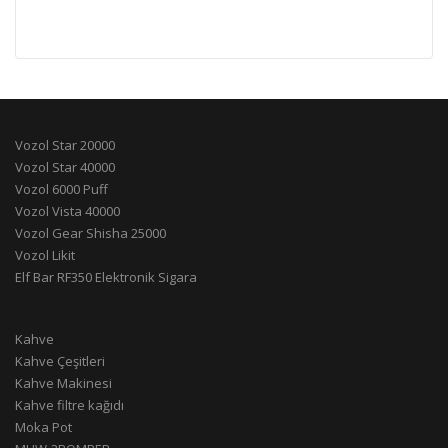
Vozol Star 20000
Vozol Star 40000
Vozol 6000 Puff
Vozol Vista 40000
Vozol Gear Shisha 25000
Vozol Likit
Elf Bar RF350 Elektronik Sigara
Kahve
Kahve Çeşitleri
Kahve Makinesi
Kahve filtre kağıdı
Moka Pot