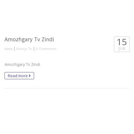
Amozhgary Tv Zindi
15
|
|
ŞUB
kawa
Kürtçe Tv
0 Comments
Amozhgary Tv Zindi
Read more