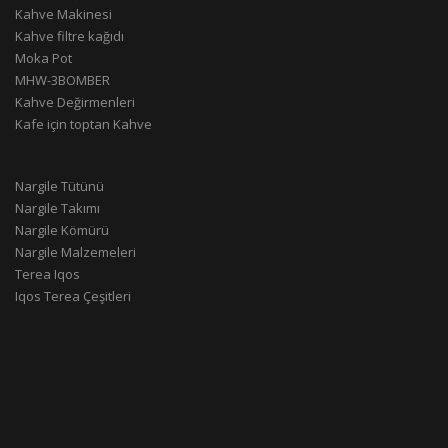
Kahve Makinesi
Kahve filtre kağıdı
Moka Pot
MHW-3BOMBER
Kahve Değirmenleri
Kafe için toptan Kahve
Nargile Tütünü
Nargile Takımı
Nargile Kömürü
Nargile Malzemeleri
Terea Iqos
Iqos Terea Çeşitleri