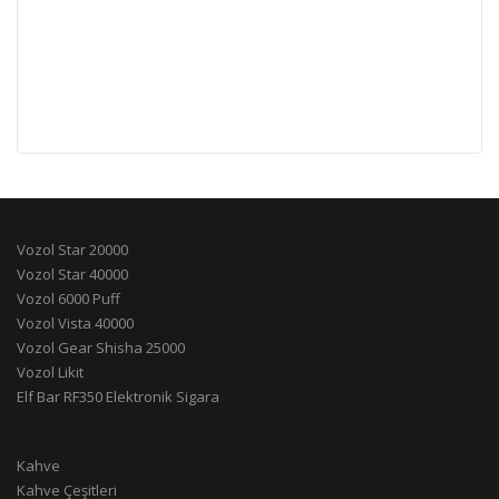
Vozol Star 20000
Vozol Star 40000
Vozol 6000 Puff
Vozol Vista 40000
Vozol Gear Shisha 25000
Vozol Likit
Elf Bar RF350 Elektronik Sigara
Kahve
Kahve Çeşitleri