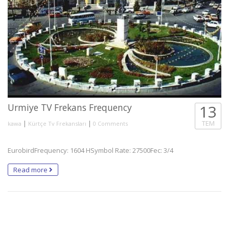
Urmiye TV Frekans Frequency
13
|
|
TEM
kawa
Kürtçe Tv Frekansları
0 Comments
EurobirdFrequency: 1604 HSymbol Rate: 27500Fec: 3/4
Read more