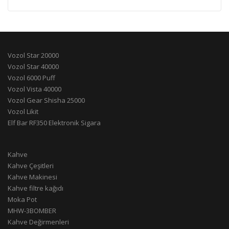
Vozol Star 20000
Vozol Star 40000
Vozol 6000 Puff
Vozol Vista 40000
Vozol Gear Shisha 25000
Vozol Likit
Elf Bar RF350 Elektronik Sigara
Kahve
Kahve Çeşitleri
Kahve Makinesi
Kahve filtre kağıdı
Moka Pot
MHW-3BOMBER
Kahve Değirmenleri