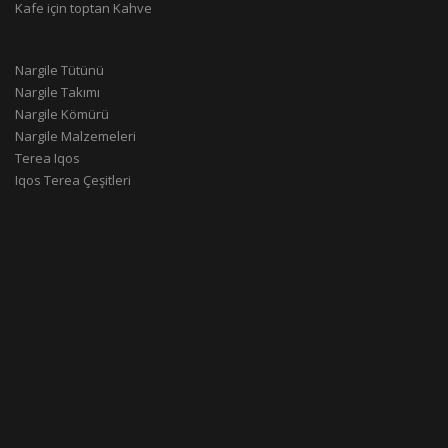
Kafe için toptan Kahve
Nargile Tütünü
Nargile Takımı
Nargile Kömürü
Nargile Malzemeleri
Terea Iqos
Iqos Terea Çeşitleri