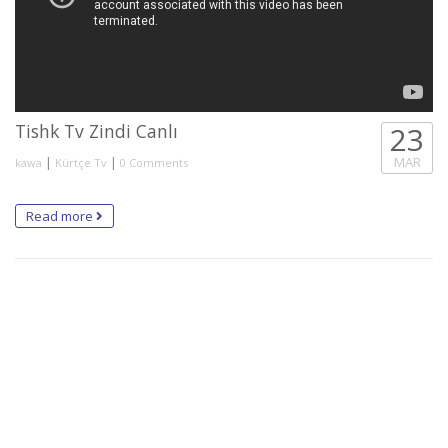
Tishk Tv Zindi Canlı
23
|
|
MAR
kawa
Kürtçe Tv
0 Comments
Read more