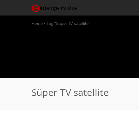
Home
\
Tag "Süper TV satellite"
Süper TV satellite