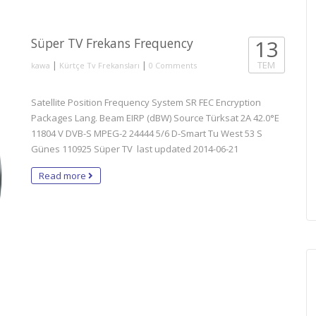
Süper TV Frekans Frequency
13
|
|
TEM
kawa
Kürtçe Tv Frekansları
0 Comments
Satellite Position Frequency System SR FEC Encryption
Packages Lang. Beam EIRP (dBW) Source Türksat 2A 42.0°E
11804 V DVB-S MPEG-2 24444 5/6 D-Smart Tu West 53 S
Günes 110925 Süper TV last updated 2014-06-21
Read more