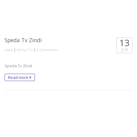
Speda Tv Zindi
13
|
|
ŞUB
kawa
Kürtçe Tv
0 Comments
Speda Tv Zindi
Read more