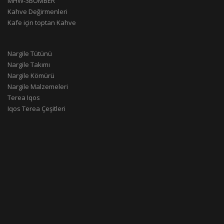
MHW-3BOMBER
Kahve Değirmenleri
Kafe için toptan Kahve
Nargile Tütünü
Nargile Takımı
Nargile Kömürü
Nargile Malzemeleri
Terea Iqos
Iqos Terea Çeşitleri