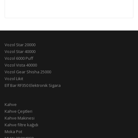
Vozol Star 20000
Vozol Star 40000
Vozol 6000 Puff
Vozol Vista 40000
Vozol Gear Shisha 25000
Vozol Likit
Elf Bar RF350 Elektronik Sigara
Kahve
Kahve Çeşitleri
Kahve Makinesi
Kahve filtre kağıdı
Moka Pot