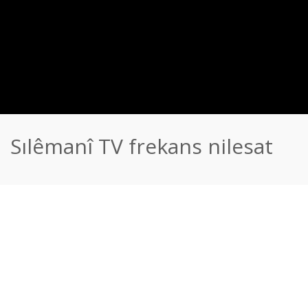
Sılêmanî TV frekans nilesat