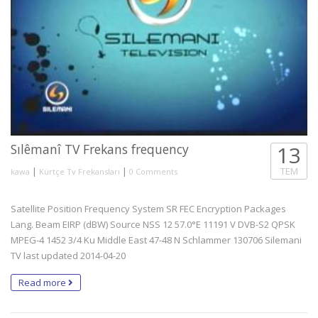
Sılêmanî TV Frekans frequency
13
|
|
TEM
kawa
Kürtçe Tv Frekansları
0 Comments
Satellite Position Frequency System SR FEC Encryption Packages
Lang. Beam EIRP (dBW) Source NSS 12 57.0°E 11191 V DVB-S2 QPSK
MPEG-4 1452 3/4 Ku Middle East 47-48 N Schlammer 130706 Silemani
TV last updated 2014-04-20
Read more