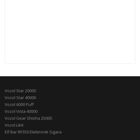
Vozol Star 20000
Vozol Star 40000
Vozol 6000 Puff
Vozol Vista 40000
Vozol Gear Shisha 25000
Vozol Likit
Elf Bar RF350 Elektronik Sigara