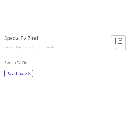
Speda Tv Zindi
13
|
|
ŞUB
kawa
Kürtçe Tv
0 Comments
Speda Tv Zindi
Read more