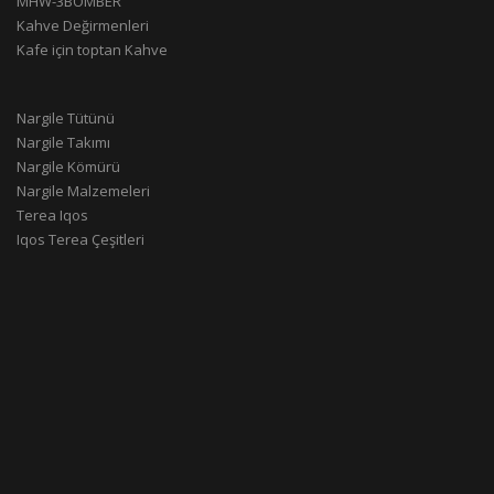
MHW-3BOMBER
Kahve Değirmenleri
Kafe için toptan Kahve
Nargile Tütünü
Nargile Takımı
Nargile Kömürü
Nargile Malzemeleri
Terea Iqos
Iqos Terea Çeşitleri