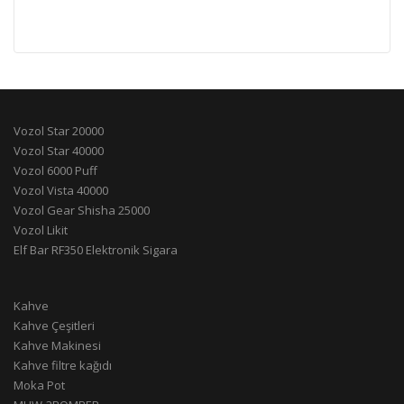
Vozol Star 20000
Vozol Star 40000
Vozol 6000 Puff
Vozol Vista 40000
Vozol Gear Shisha 25000
Vozol Likit
Elf Bar RF350 Elektronik Sigara
Kahve
Kahve Çeşitleri
Kahve Makinesi
Kahve filtre kağıdı
Moka Pot