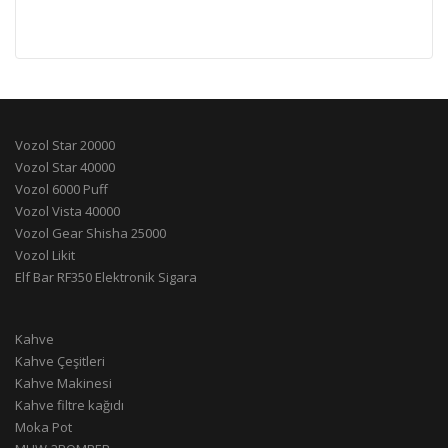
Vozol Star 20000
Vozol Star 40000
Vozol 6000 Puff
Vozol Vista 40000
Vozol Gear Shisha 25000
Vozol Likit
Elf Bar RF350 Elektronik Sigara
Kahve
Kahve Çeşitleri
Kahve Makinesi
Kahve filtre kağıdı
Moka Pot