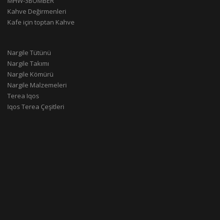
MHW-3BOMBER
Kahve Değirmenleri
Kafe için toptan Kahve
Nargile Tütünü
Nargile Takımı
Nargile Kömürü
Nargile Malzemeleri
Terea Iqos
Iqos Terea Çeşitleri