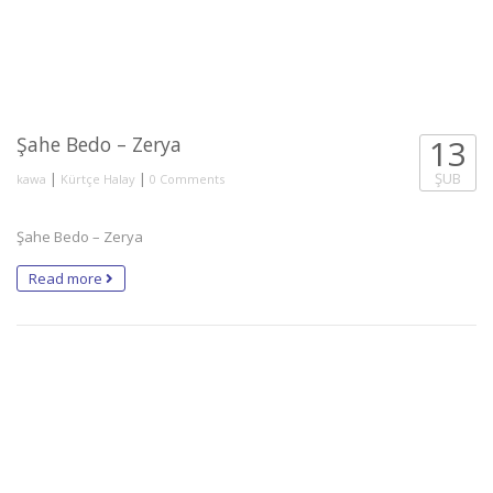
Şahe Bedo – Zerya
13
|
|
ŞUB
kawa
Kürtçe Halay
0 Comments
Şahe Bedo – Zerya
Read more