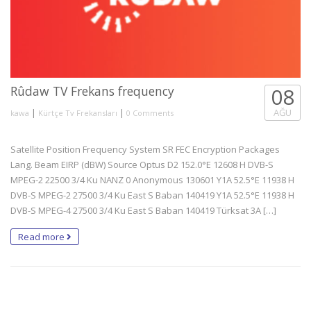
Rûdaw TV Frekans frequency
08
|
|
AĞU
kawa
Kürtçe Tv Frekansları
0 Comments
Satellite Position Frequency System SR FEC Encryption Packages
Lang. Beam EIRP (dBW) Source Optus D2 152.0°E 12608 H DVB-S
MPEG-2 22500 3/4 Ku NANZ 0 Anonymous 130601 Y1A 52.5°E 11938 H
DVB-S MPEG-2 27500 3/4 Ku East S Baban 140419 Y1A 52.5°E 11938 H
DVB-S MPEG-4 27500 3/4 Ku East S Baban 140419 Türksat 3A […]
Read more