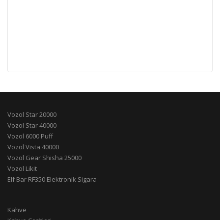
Vozol Star 20000
Vozol Star 40000
Vozol 6000 Puff
Vozol Vista 40000
Vozol Gear Shisha 25000
Vozol Likit
Elf Bar RF350 Elektronik Sigara
Kahve