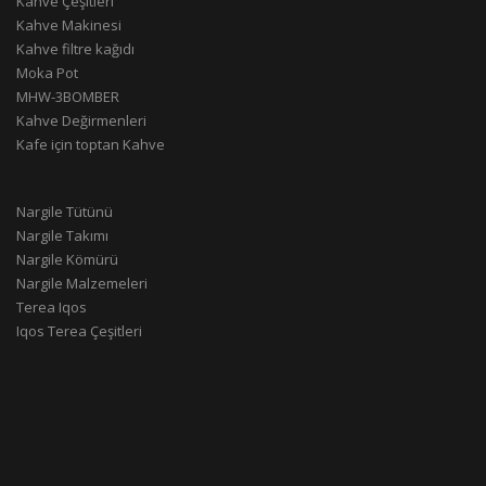
Kahve Çeşitleri
Kahve Makinesi
Kahve filtre kağıdı
Moka Pot
MHW-3BOMBER
Kahve Değirmenleri
Kafe için toptan Kahve
Nargile Tütünü
Nargile Takımı
Nargile Kömürü
Nargile Malzemeleri
Terea Iqos
Iqos Terea Çeşitleri