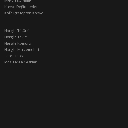
MHW-3BOMBER
Kahve Değirmenleri
Kafe için toptan Kahve
Nargile Tütünü
Nargile Takımı
Nargile Kömürü
Nargile Malzemeleri
Terea Iqos
Iqos Terea Çeşitleri