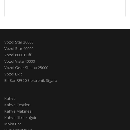
Vozol Star 20000
Vozol Star 40000
Vozol 6000 Puff
Vozol Vista 40000
Vozol Gear Shisha 25000
Vozol Likit
Elf Bar RF350 Elektronik Sigara
Kahve
Kahve Çeşitleri
Kahve Makinesi
Kahve filtre kağıdı
Moka Pot