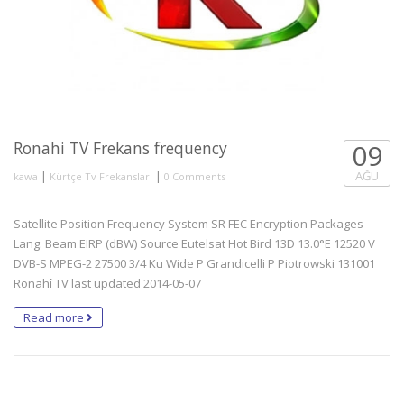
Ronahi TV Frekans frequency
09
|
|
AĞU
kawa
Kürtçe Tv Frekansları
0 Comments
Satellite Position Frequency System SR FEC Encryption Packages
Lang. Beam EIRP (dBW) Source Eutelsat Hot Bird 13D 13.0°E 12520 V
DVB-S MPEG-2 27500 3/4 Ku Wide P Grandicelli P Piotrowski 131001
Ronahî TV last updated 2014-05-07
Read more