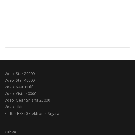
Vozol Star 20000
Vozol Star 40000
Vozol 6000 Puff
Vozol Vista 40000
Vozol Gear Shisha 25000
Vozol Likit
Elf Bar RF350 Elektronik Sigara
Kahve