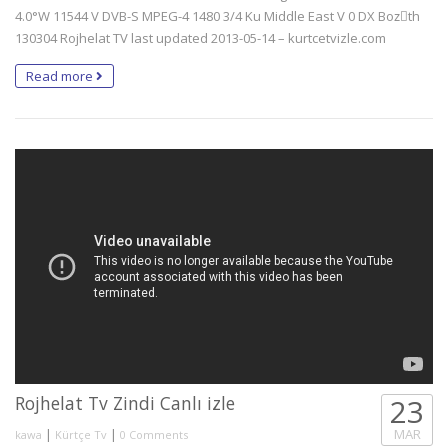
4.0°W 11544 V DVB-S MPEG-4 1480 3/4 Ku Middle East V 0 DX Bozَth
130304 Rojhelat TV last updated 2013-05-14 – kurtcetvizle.com
Read more
Rojhelat Tv Zindi Canlı izle
23
|
|
MAR
kawa
Kürtçe Tv
0 Comments