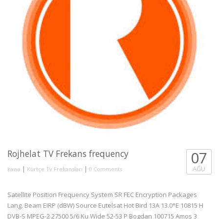
Rojhelat TV Frekans frequency
07
|
|
AĞU
kawa
Kürtçe Tv Frekansları
0 Comments
Satellite Position Frequency System SR FEC Encryption Packages
Lang. Beam EIRP (dBW) Source Eutelsat Hot Bird 13A 13.0°E 10815 H
DVB-S MPEG-2 27500 5/6 Ku Wide 52-53 P Bogdan 100715 Amos 3