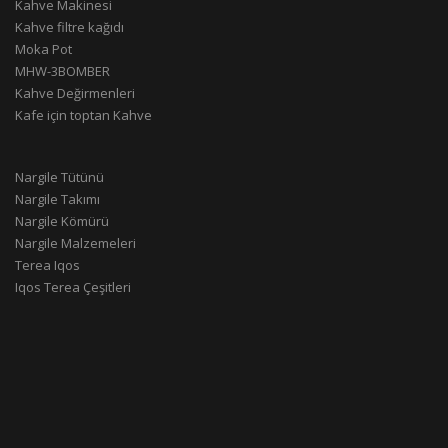
Kahve Makinesi
Kahve filtre kağıdı
Moka Pot
MHW-3BOMBER
Kahve Değirmenleri
Kafe için toptan Kahve
Nargile Tütünü
Nargile Takımı
Nargile Kömürü
Nargile Malzemeleri
Terea Iqos
Iqos Terea Çeşitleri