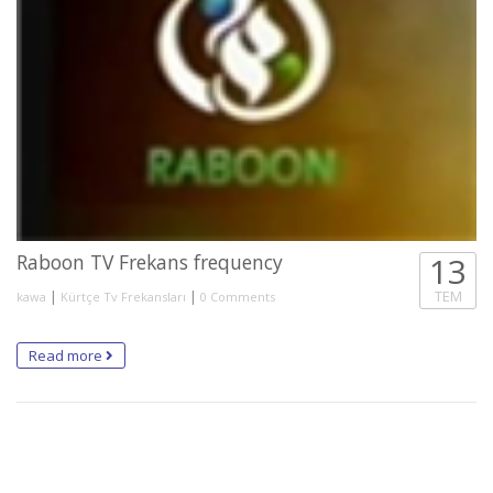
Raboon TV Frekans frequency
13
|
|
TEM
kawa
Kürtçe Tv Frekansları
0 Comments
Read more