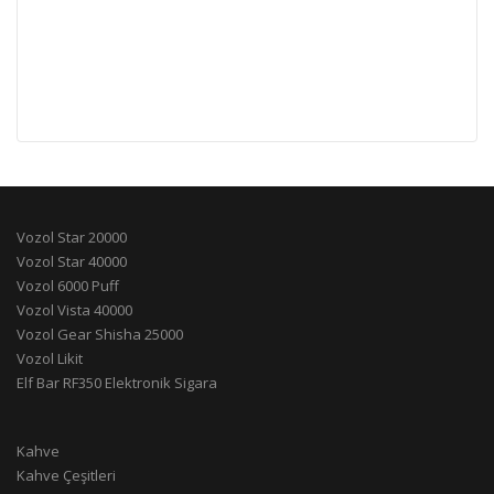
Vozol Star 20000
Vozol Star 40000
Vozol 6000 Puff
Vozol Vista 40000
Vozol Gear Shisha 25000
Vozol Likit
Elf Bar RF350 Elektronik Sigara
Kahve
Kahve Çeşitleri