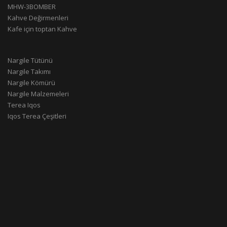
MHW-3BOMBER
Kahve Değirmenleri
Kafe için toptan Kahve
Nargile Tütünü
Nargile Takımı
Nargile Kömürü
Nargile Malzemeleri
Terea Iqos
Iqos Terea Çeşitleri