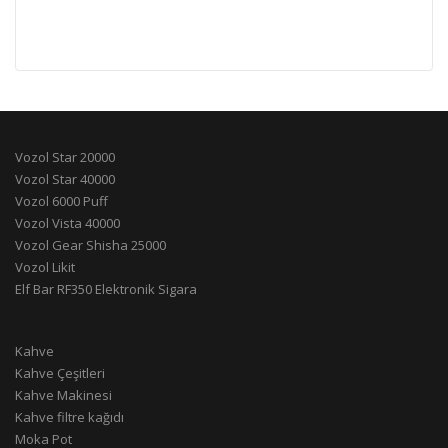
Vozol Star 20000
Vozol Star 40000
Vozol 6000 Puff
Vozol Vista 40000
Vozol Gear Shisha 25000
Vozol Likit
Elf Bar RF350 Elektronik Sigara
Kahve
Kahve Çeşitleri
Kahve Makinesi
Kahve filtre kağıdı
Moka Pot