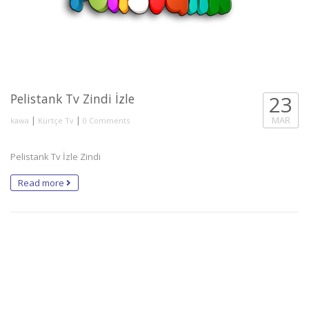
Pelistank Tv Zindi İzle
23
|
|
MAR
kawa
Kürtçe Tv
0 Comments
Pelistank Tv İzle Zindi
Read more