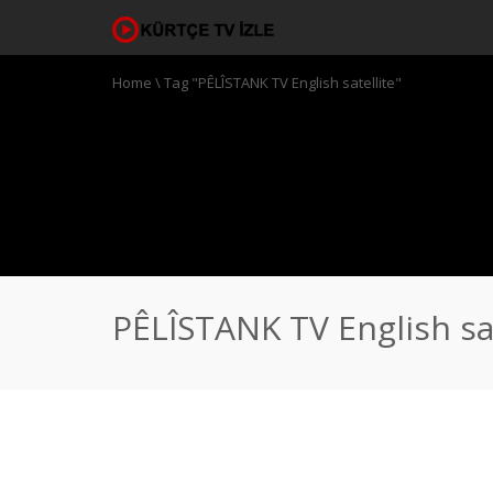
Home
\
Tag "PÊLÎSTANK TV English satellite"
PÊLÎSTANK TV English sat