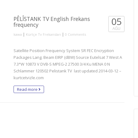
PÊLÎSTANK TV English Frekans
05
frequency
AĞU
|
|
kawa
Kürtçe Tv Frekansları
0 Comments
Satellite Position Frequency System SR FEC Encryption
Packages Lang. Beam EIRP (dBW) Source Eutelsat 7 West A
7.3°W 10873 V DVB-S MPEG-2 27500 3/4 Ku MENA 0 N
Schlammer 120502 Pelistank TV last updated 2014-03-12 –
kurtcetvizle.com
Read more