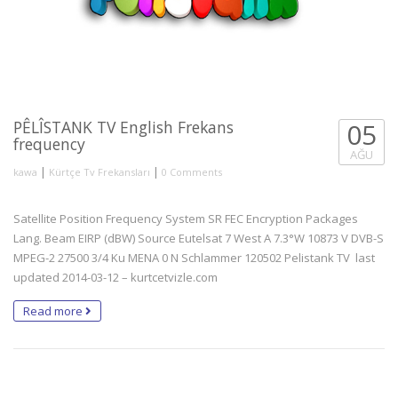
PÊLÎSTANK TV English Frekans
05
frequency
AĞU
|
|
kawa
Kürtçe Tv Frekansları
0 Comments
Satellite Position Frequency System SR FEC Encryption Packages
Lang. Beam EIRP (dBW) Source Eutelsat 7 West A 7.3°W 10873 V DVB-S
MPEG-2 27500 3/4 Ku MENA 0 N Schlammer 120502 Pelistank TV last
updated 2014-03-12 – kurtcetvizle.com
Read more