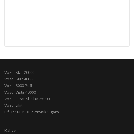
Vozol Star 20000
Vozol Star 40000
Vozol 6000 Puff
Vozol Vista 40000
Vozol Gear Shisha 25000
Vozol Likit
Elf Bar RF350 Elektronik Sigara
Kahve