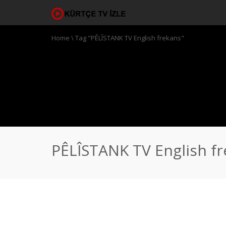
Home
\
Tag "PÊLÎSTANK TV English frekans"
PÊLÎSTANK TV English f