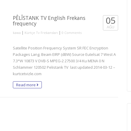
PÊLÎSTANK TV English Frekans
05
frequency
AĞU
|
|
kawa
Kürtçe Tv Frekansları
0 Comments
Satellite Position Frequency System SR FEC Encryption
Packages Lang. Beam EIRP (dBW) Source Eutelsat 7 West A
7.3°W 10873 V DVB-S MPEG-2 27500 3/4 Ku MENA 0 N
Schlammer 120502 Pelistank TV last updated 2014-03-12 –
kurtcetvizle.com
Read more