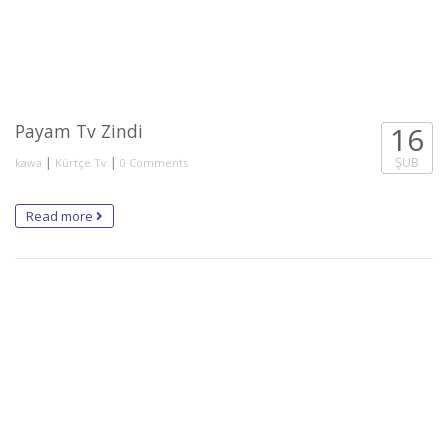
Payam Tv Zindi
16
|
|
ŞUB
kawa
Kürtçe Tv
0 Comments
Read more