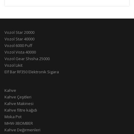
Vozol Star 20000
Vozol Star 40000
Vozol 6000 Puff
Vozol Vista 40000
Vozol Gear Shisha 25000
Vozol Likit
Elf Bar RF350 Elektronik Sigara
Kahve
Kahve Çeşitleri
Kahve Makinesi
Kahve filtre kağıdı
Moka Pot
MHW-3BOMBER
Kahve Değirmenleri