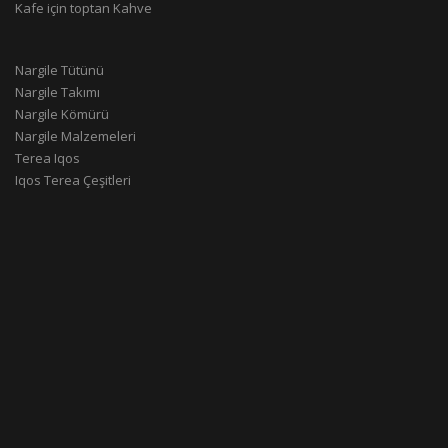
Kafe için toptan Kahve
Nargile Tütünü
Nargile Takımı
Nargile Kömürü
Nargile Malzemeleri
Terea Iqos
Iqos Terea Çeşitleri