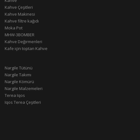
Kahve
Kahve Çeşitleri
Kahve Makinesi
Kahve filtre kağıdı
Moka Pot
MHW-3BOMBER
Kahve Değirmenleri
Kafe için toptan Kahve
Nargile Tütünü
Nargile Takımı
Nargile Kömürü
Nargile Malzemeleri
Terea Iqos
Iqos Terea Çeşitleri