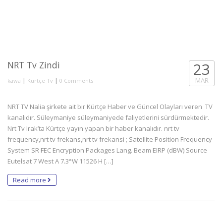
NRT Tv Zindi
23
|
|
MAR
kawa
Kürtçe Tv
0 Comments
NRT TV Nalia şirkete ait bir Kürtçe Haber ve Güncel Olayları veren TV
kanalıdır. Süleymaniye süleymaniyede faliyetlerini sürdürmektedir.
Nrt Tv Irak’ta Kürtçe yayın yapan bir haber kanalıdır. nrt tv
frequency,nrt tv frekans,nrt tv frekansi ; Satellite Position Frequency
System SR FEC Encryption Packages Lang. Beam EIRP (dBW) Source
Eutelsat 7 West A 7.3°W 11526 H […]
Read more