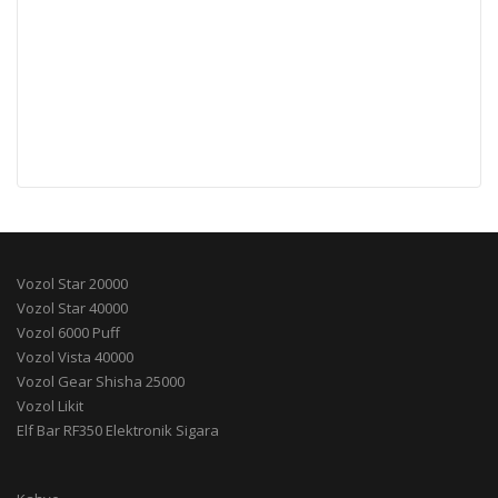
Vozol Star 20000
Vozol Star 40000
Vozol 6000 Puff
Vozol Vista 40000
Vozol Gear Shisha 25000
Vozol Likit
Elf Bar RF350 Elektronik Sigara