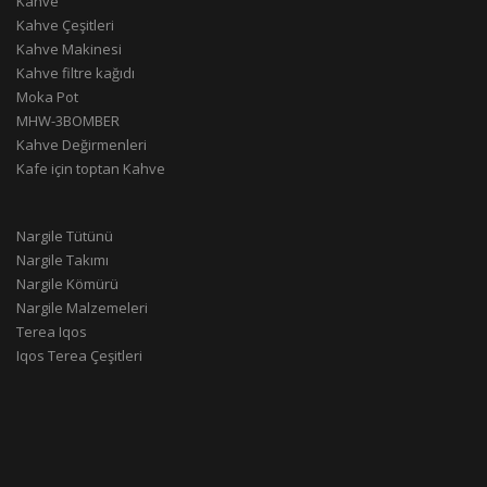
Kahve
Kahve Çeşitleri
Kahve Makinesi
Kahve filtre kağıdı
Moka Pot
MHW-3BOMBER
Kahve Değirmenleri
Kafe için toptan Kahve
Nargile Tütünü
Nargile Takımı
Nargile Kömürü
Nargile Malzemeleri
Terea Iqos
Iqos Terea Çeşitleri