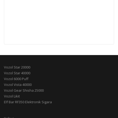
Vozol Star 20000
Vozol Star 40000
Vozol 6000 Puff
Vozol Vista 40000
Vozol Gear Shisha 25000
Vozol Likit
Elf Bar RF350 Elektronik Sigara