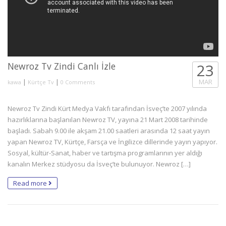
Newroz Tv Zindi Canlı İzle
23
|
|
MAR
kawa
Kürtçe Tv
0 Comments
Newroz Tv Zindi Kürt Medya Vakfı tarafından İsveç’te 2007 yılında
hazırlıklarına başlanılan Newroz TV, yayına 21 Mart 2008 tarihinde
başladı. Sabah 9.00 ile akşam 21.00 saatleri arasında 12 saat yayın
yapan Newroz TV, Kürtçe, Farsça ve İngilizce dillerinde yayın yapıyor.
Sosyal, kültür-Sanat, haber ve tartışma programlarının yer aldığı
kanalın Merkez stüdyosu da İsveç’te bulunuyor. Newroz […]
Read more