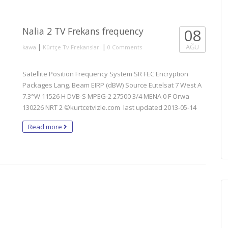
Nalia 2 TV Frekans frequency
08
|
|
AĞU
kawa
Kürtçe Tv Frekansları
0 Comments
Satellite Position Frequency System SR FEC Encryption
Packages Lang. Beam EIRP (dBW) Source Eutelsat 7 West A
7.3°W 11526 H DVB-S MPEG-2 27500 3/4 MENA 0 F Orwa
130226 NRT 2 ©kurtcetvizle.com last updated 2013-05-14
Read more