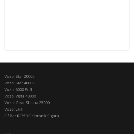
Vozol Star 20000
Vozol Star 40000
Vozol 6000 Puff
Vozol Vista 40000
Vozol Gear Shisha 25000
Vozol Likit
Elf Bar RF350 Elektronik Sigara