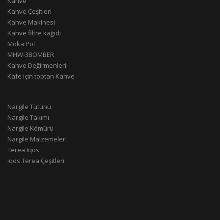
Kahve
Kahve Çeşitleri
Kahve Makinesi
Kahve filtre kağıdı
Moka Pot
MHW-3BOMBER
Kahve Değirmenleri
Kafe için toptan Kahve
Nargile Tütünü
Nargile Takımı
Nargile Kömürü
Nargile Malzemeleri
Terea Iqos
Iqos Terea Çeşitleri