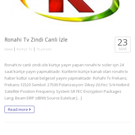
Ronahi Tv Zindi Canli İzle
23
|
|
MAR
kawa
Kürtçe Tv
13 yorum
Ronahi tv canlı zindi izle kürtçe yayın yapan ronahi tv sizler için 24
saat kürtçe yayın yapmaktadır. Kürtlerin kürtçe kanalı olan ronahi tv
haber kültür sanat belgesel yayını yapmaktadır. Rohahi Tv Frekans;
Frekans:12520 Sembol: 27500 Polarizasyon: Dikey (V) Fec: 5/4 Hotbird
Satellite Position Frequency System SR FEC Encryption Packages
Lang. Beam EIRP (dBW) Source Eutelsat […]
Read more