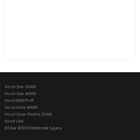
Vozol Star 20000
Vozol Star 40000
Vozol 6000 Puff
Vozol Vista 40000
Vozol Gear Shisha 25000
Vozol Likit
Elf Bar RF350 Elektronik Sigara