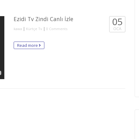
Ezidi Tv Zindi Canlı İzle
05
|
|
OCA
kawa
Kürtçe Tv
0 Comments
Read more