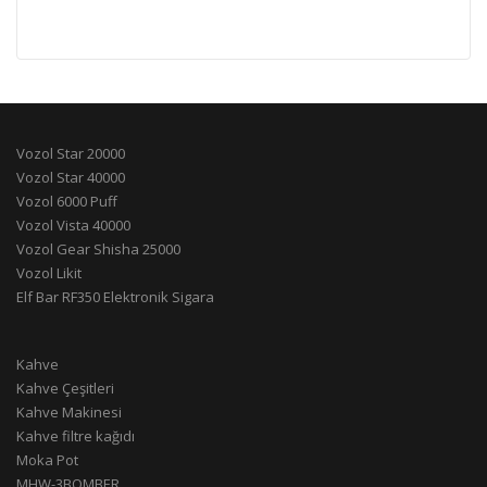
Vozol Star 20000
Vozol Star 40000
Vozol 6000 Puff
Vozol Vista 40000
Vozol Gear Shisha 25000
Vozol Likit
Elf Bar RF350 Elektronik Sigara
Kahve
Kahve Çeşitleri
Kahve Makinesi
Kahve filtre kağıdı
Moka Pot
MHW-3BOMBER