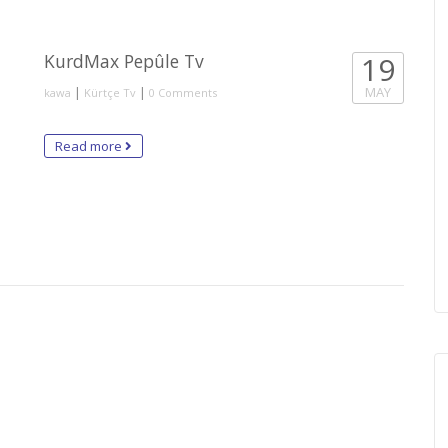
KurdMax Pepûle Tv
19
|
|
MAY
kawa
Kürtçe Tv
0 Comments
Read more