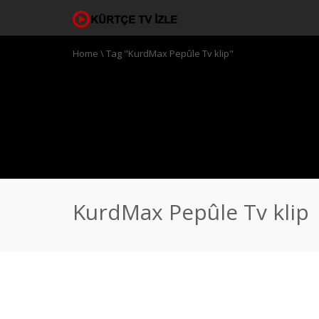
Home
\
Tag "KurdMax Pepûle Tv klip"
KurdMax Pepûle Tv klip