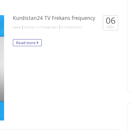
Kurdistan24 TV Frekans frequency
06
|
|
AĞU
kawa
Kürtçe Tv Frekansları
0 Comments
Read more