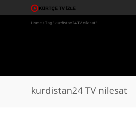
Home
\
Tag "kurdistan24 TV nilesat"
kurdistan24 TV nilesat