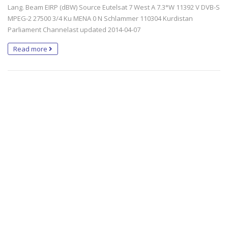
Lang. Beam EIRP (dBW) Source Eutelsat 7 West A 7.3°W 11392 V DVB-S
MPEG-2 27500 3/4 Ku MENA 0 N Schlammer 110304 Kurdistan
Parliament Channelast updated 2014-04-07
Read more