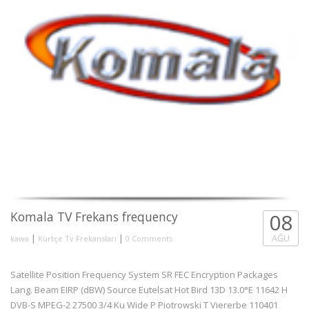
Komala TV Frekans frequency
08
|
|
AĞU
kawa
Kürtçe Tv Frekansları
0 Comments
Satellite Position Frequency System SR FEC Encryption Packages
Lang. Beam EIRP (dBW) Source Eutelsat Hot Bird 13D 13.0°E 11642 H
DVB-S MPEG-2 27500 3/4 Ku Wide P Piotrowski T Viererbe 110401