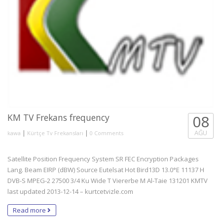
KM TV Frekans frequency
08
|
|
AĞU
kawa
Kürtçe Tv Frekansları
0 Comments
Satellite Position Frequency System SR FEC Encryption Packages
Lang. Beam EIRP (dBW) Source Eutelsat Hot Bird13D 13.0°E 11137 H
DVB-S MPEG-2 27500 3/4 Ku Wide T Viererbe M Al-Taie 131201 KMTV
last updated 2013-12-14 – kurtcetvizle.com
Read more