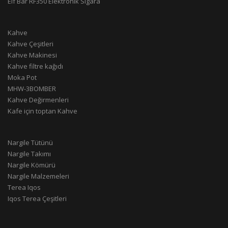
Elf Bar RF350 Elektronik Sigara
Kahve
Kahve Çeşitleri
Kahve Makinesi
Kahve filtre kağıdı
Moka Pot
MHW-3BOMBER
Kahve Değirmenleri
Kafe için toptan Kahve
Nargile Tütünü
Nargile Takımı
Nargile Kömürü
Nargile Malzemeleri
Terea Iqos
Iqos Terea Çeşitleri