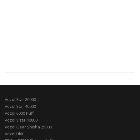
Vozol Star 20000
Vozol Star 40000
Vozol 6000 Puff
Vozol Vista 40000
Vozol Gear Shisha 25000
Vozol Likit