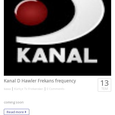
Kanal D Hawler Frekans frequency
13
|
|
TEM
kawa
Kürtçe Tv Frekansları
0 Comments
coming soon
Read more