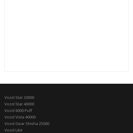
Vozol Star 20000
Vozol Star 40000
Vozol 6000 Puff
Vozol Vista 40000
Vozol Gear Shisha 25000
Vozol Likit