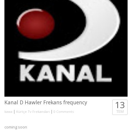
Kanal D Hawler Frekans frequency
13
|
|
TEM
kawa
Kürtçe Tv Frekansları
0 Comments
coming soon