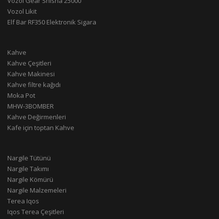
Vozol Gear Shisha 25000
Vozol Likit
Elf Bar RF350 Elektronik Sigara
Kahve
Kahve Çeşitleri
Kahve Makinesi
Kahve filtre kağıdı
Moka Pot
MHW-3BOMBER
Kahve Değirmenleri
Kafe için toptan Kahve
Nargile Tütünü
Nargile Takımı
Nargile Kömürü
Nargile Malzemeleri
Terea Iqos
Iqos Terea Çeşitleri